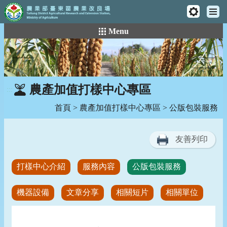
工
主
具
:::
跳
Menu
選
列
到
單
主
要
內
容
農產加值打樣中心專區
:::
區
塊
首頁
>
農產加值打樣中心專區
> 公版包裝服務
友善列印
打樣中心介紹
服務內容
公版包裝服務
機器設備
文章分享
相關短片
相關單位