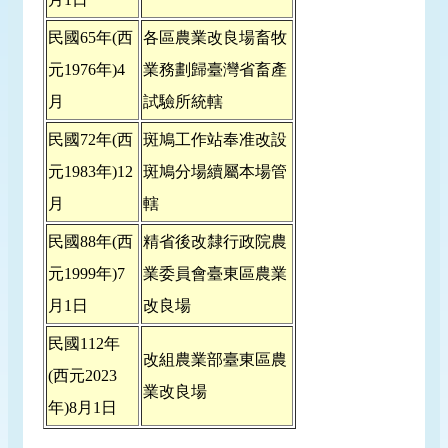
民國65年(西
各區農業改良場畜牧
元1976年)4
業務劃歸臺灣省畜產
月
試驗所統轄
民國72年(西
斑鳩工作站奉准改設
元1983年)12
斑鳩分場續屬本場管
月
轄
民國88年(西
精省後改隸行政院農
元1999年)7
業委員會臺東區農業
月1日
改良場
民國112年
改組農業部臺東區農
(西元2023
業改良場
年)8月1日