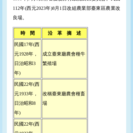
112年(西元2023年)8月1日改組農業部臺東區農業改
良場。
時 間
沿 革 摘 述
民國17年(西
元1928年，
成立臺東廳農會種牛
日治昭和3
繁殖場
年)
民國22年(西
元1933年，
改稱臺東廳農會種畜
日治昭和8
場
年)
民國22年(西