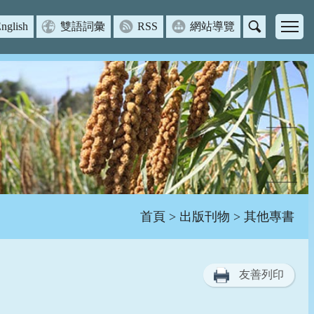
nglish
雙語詞彙
RSS
網站導覽
主
選
單
首頁
>
出版刊物
> 其他專書
友善列印