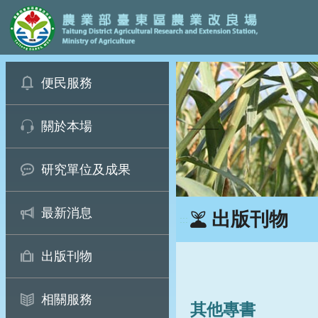
:::
跳
便民服務
到
主
要
關於本場
內
容
區
研究單位及成果
塊
最新消息
出版刊物
:::
出版刊物
相關服務
其他專書