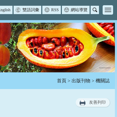
nglish
雙語詞彙
RSS
網站導覽
主
選
單
首頁
>
出版刊物
> 機關誌
友善列印