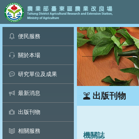
:::
跳
便民服務
到
主
要
關於本場
內
容
區
研究單位及成果
塊
最新消息
出版刊物
:::
出版刊物
相關服務
機關誌