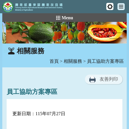
工
主
具
:::
跳
Menu
選
列
到
單
主
要
內
容
相關服務
:::
區
塊
首頁
>
相關服務
> 員工協助方案專區
友善列印
員工協助方案專區
更新日期：115年07月27日