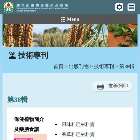
工
主
具
:::
跳
Menu
選
列
到
單
主
要
內
容
技術專刊
:::
區
塊
首頁
>
出版刊物
>
技術專刊
> 第38輯
友善列印
第38輯
保健植物簡介
風味料理材料篇
及藥膳食譜
香草料理材料篇