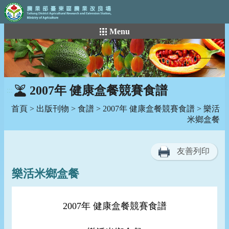
:::
跳
Menu
到
主
要
內
容
2007年 健康盒餐競賽食譜
:::
區
塊
首頁
>
出版刊物
>
食譜
>
2007年 健康盒餐競賽食譜
> 樂活
米鄉盒餐
友善列印
樂活米鄉盒餐
2007年 健康盒餐競賽食譜