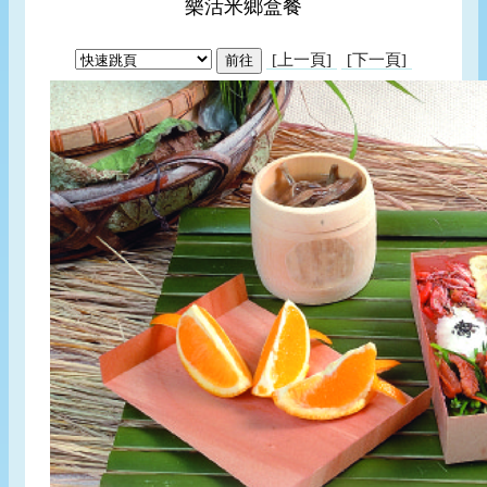
樂活米鄉盒餐
[上一頁]
[下一頁]