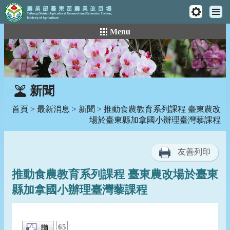
工
主
具
:::
跳
Menu
選
列
到
單
主
要
內
容
新聞
:::
區
塊
首頁
>
最新消息
>
新聞
> 推動食農教育系列課程 臺東農改
場於臺東縣加拿國小辦理臺灣藜課程
友善列印
推動食農教育系列課程 臺東農改場於臺東
縣加拿國小辦理臺灣藜課程
65