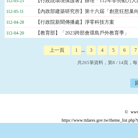
【行政院環境保護署】辦理「112年非勞動力
112-05-25
【內政部建築研究所】第十六屆「創意狂想巢向
112-05-11
【行政院新聞傳播處】淨零科技方案
112-04-28
【教育部】「2023跨部會環島戶外教育季」
112-04-20
上一頁
1
...
3
4
5
6
7
共265筆資料，第8
/
14頁，
© www.
https://www.ttdares.gov.tw/theme_list.ph