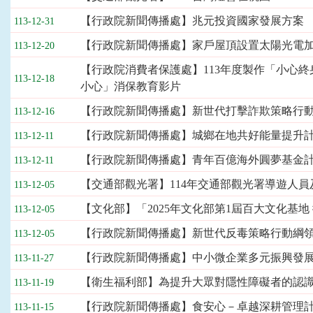
欄
位
【行政院新聞傳播處】兆元投資國家發展方案
113-12-31
依
【行政院新聞傳播處】家戶屋頂設置太陽光電
113-12-20
序
為：
【行政院消費者保護處】113年度製作「小心
刊
113-12-18
小心」消保教育影片
登
日
【行政院新聞傳播處】新世代打擊詐欺策略行動綱
113-12-16
期、
【行政院新聞傳播處】城鄉在地共好能量提升
標
113-12-11
題
【行政院新聞傳播處】青年百億海外圓夢基金
113-12-11
【交通部觀光署】114年交通部觀光署導遊人
113-12-05
【文化部】「2025年文化部第1屆百大文化基地
113-12-05
【行政院新聞傳播處】新世代反毒策略行動綱
113-12-05
【行政院新聞傳播處】中小微企業多元振興發
113-11-27
【衛生福利部】為提升大眾對隱性障礙者的認
113-11-19
【行政院新聞傳播處】食安心－卓越深耕管理
113-11-15