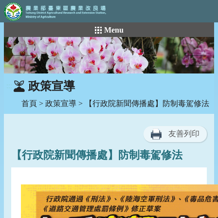
:::
跳
Menu
到
主
要
內
容
政策宣導
:::
區
塊
首頁
>
政策宣導
> 【行政院新聞傳播處】防制毒駕修法
友善列印
【行政院新聞傳播處】防制毒駕修法