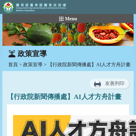
:::
跳
Menu
到
主
要
內
容
政策宣導
:::
區
塊
首頁
>
政策宣導
> 【行政院新聞傳播處】AI人才方舟計畫
友善列印
【行政院新聞傳播處】AI人才方舟計畫