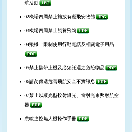
航活動
JPG
02機場四周禁止施放有礙飛安物體
JPG
03機場四周禁止飼養飛鴿
PDF
04飛機上限制使用行動電話及相關電子用品
PDF
05禁止攜帶上機及必須託運之危險物品
PDF
06請勿傳遞危害飛航安全不實訊息
PDF
07禁止以聚光型投射燈光、雷射光束照射航空
器
PDF
農噴遙控無人機操作手冊
PDF