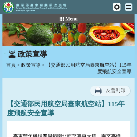
工
主
具
:::
跳
Menu
選
列
到
單
主
要
內
容
政策宣導
:::
區
塊
首頁
>
政策宣導
> 【交通部民用航空局臺東航空站】115年
度飛航安全宣導
友善列印
【交通部民用航空局臺東航空站】115年
度飛航安全宣導
臺東豐年機場四周範圍北面至臺東大橋、南至臺鐵