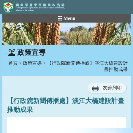
:::
跳
Menu
到
主
要
內
容
政策宣導
:::
區
塊
首頁
>
政策宣導
> 【行政院新聞傳播處】淡江大橋建設計
畫推動成果
友善列印
【行政院新聞傳播處】淡江大橋建設計畫
推動成果