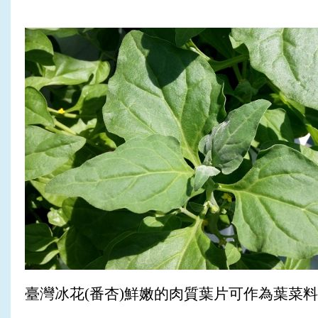
臺灣冰花(番杏)鮮嫩的肉質葉片可作為葉菜