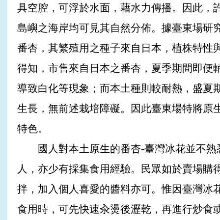
具空腔，可浮於水面，藉水力傳播。因此，
島嶼之海岸均可見其自然分佈。據臺東場研
番杏，其繁殖用之種子來自日本，植株特性
得知，市售來自日本之番杏，夏季期間即便
導致白化等現象；而本土種則較耐熱，盛夏期
生長，無前述栽培障礙。因此臺東場特將原
特色。
國人對本土原生的番杏-臺灣冰花並不熟悉
人，亦少有採集食用經驗。民眾如於賣場購
拌，加入個人喜愛的醬料亦可。惟因臺灣冰
食用時，可先快速汆燙後瀝乾，再進行炒食