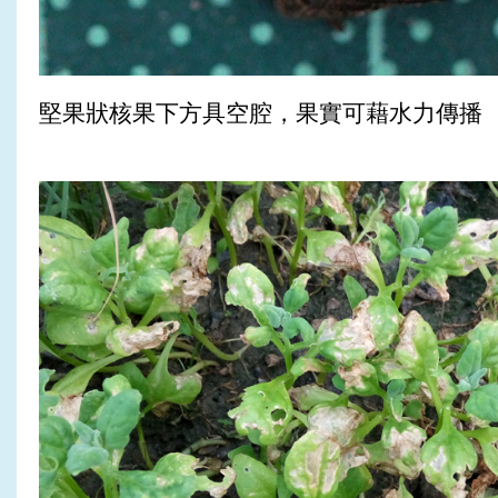
堅果狀核果下方具空腔，果實可藉水力傳播