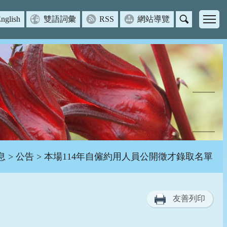
nglish
雙語詞彙
RSS
網站導覽
主
選
單
息
>
公告
> 本場114年自僱約用人員公開徵才錄取名單
友善列印