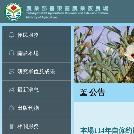
:::
跳
便民服務
到
主
要
關於本場
內
容
區
研究單位及成果
塊
最新消息
公告
:::
出版刊物
相關服務
本場114年自僱