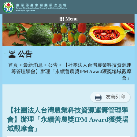
:::
跳
Menu
到
主
要
內
容
公告
:::
區
塊
首頁
>
最新消息
>
公告
> 【社團法人台灣農業科技資源運
籌管理學會】辦理「永續善農獎IPM Award獲獎場域觀摩
會」
友善列印
【社團法人台灣農業科技資源運籌管理學
會】辦理「永續善農獎IPM Award獲獎場
域觀摩會」