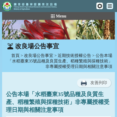
工
主
具
:::
跳
Menu
選
列
到
單
主
要
內
容
改良場公告事宜
:::
區
塊
首頁
>
改良場公告事宜
>
近期技術授權公告
> 公告本場
「水稻臺東35號品種及良質生產、稻種繁殖與採種技術」
非專屬授權受理日期與相關注意事項
友善列印
公告本場「水稻臺東35號品種及良質生
產、稻種繁殖與採種技術」非專屬授權受
理日期與相關注意事項